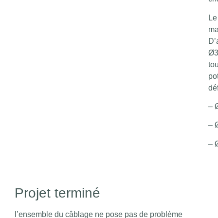
Le
ma
D’
Ø3
to
po
déf
– 
– 
– 
Projet terminé
l’ensemble du câblage ne pose pas de problème